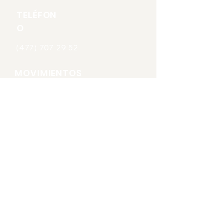
TELÉFON
O
(477) 707 29 52
MOVIMIENTOS
•Mujeres en Movimiento
•Jóvenes en
Movimiento
•Trabajadores y Productores
en Movimiento
INFORMATIVO