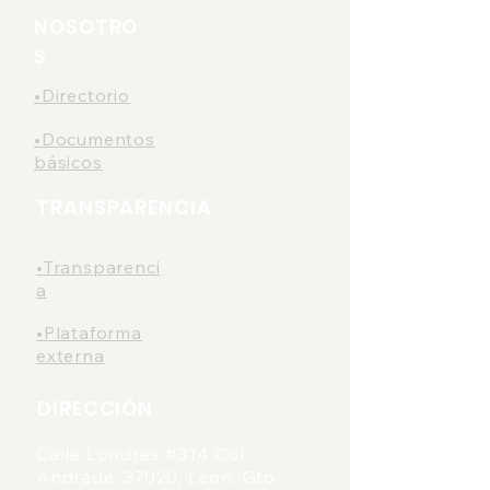
Metropolitano de
NOSOTRO
León.
S
•Directorio
•Documentos
básicos
TRANSPARENCIA
•Transparenci
a
•Plataforma
externa
DIRECCIÓN
Calle Londres #314 Col.
Andrade, 37020, León, Gto.