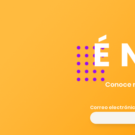
É
Conoce m
Correo electróni