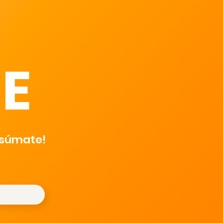
E
¡súmate!