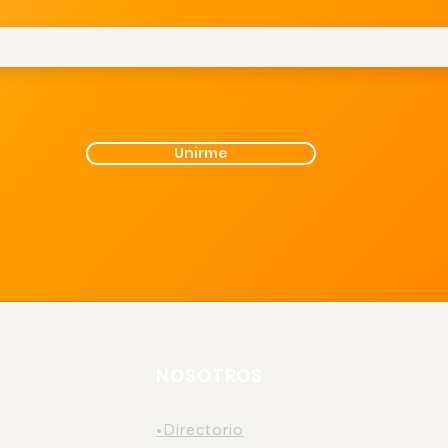
Unirme
NOSOTROS
•Directorio