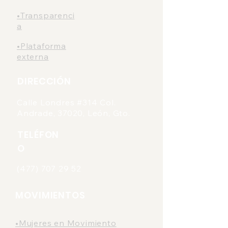
•Transparenci
a
•Plataforma
externa
DIRECCIÓN
Calle Londres #314 Col.
Andrade, 37020, León, Gto.
TELÉFON
O
(477) 707 29 52
MOVIMIENTOS
•Mujeres en Movimiento