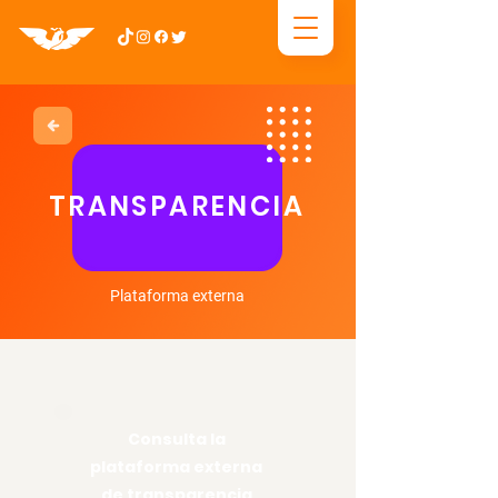
TRANSPARENCIA
Plataforma externa
Consulta la
plataforma externa
de transparencia