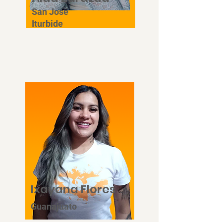
San José
Iturbide
Ixayana Flores
Guanajuato