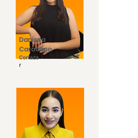
Danissa
Caracheo
Cortaza
r