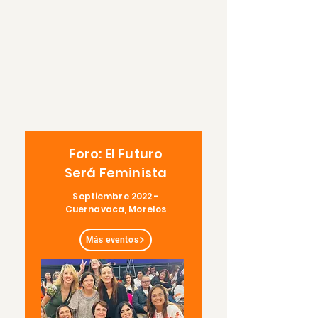
Foro: El Futuro
Será Feminista
Septiembre 2022 -
Cuernavaca, Morelos
Más eventos