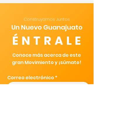
Construyamos Juntos
Un Nuevo Guanajuato
ÉNTRALE
Conoce más acerca de este
gran Movimiento y ¡súmate!
Correo electrónico
Teléfono
Nombre