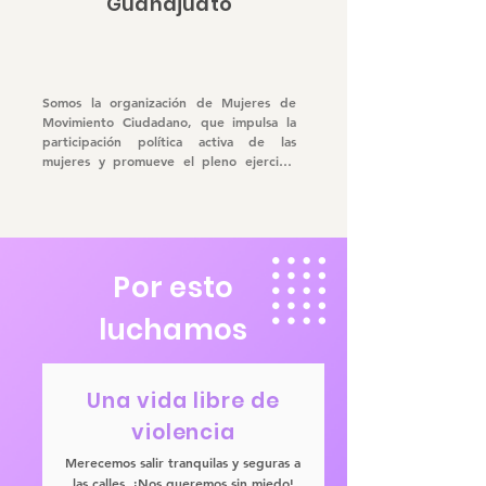
Guanajuato
Somos la organización de Mujeres de 
Movimiento Ciudadano, que impulsa la 
participación política activa de las 
mujeres y promueve el pleno ejercicio 
de sus derechos. En Mujeres en 
Movimiento se proponen y ejecutan 
mecanismos para su desarrollo integral y 
se discuten los planes, programas y 
proyectos que específicamente se 
Por esto
apliquen en beneficio de nosotras.
luchamos
Una vida libre de
violencia
Merecemos salir tranquilas y seguras a
las calles, ¡Nos queremos sin miedo!