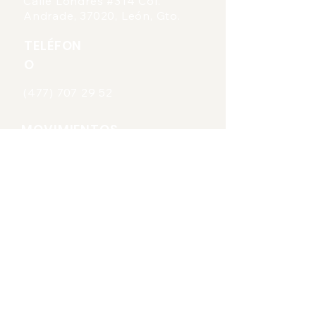
Calle Londres #314 Col.
Andrade, 37020, León, Gto.
TELÉFON
O
(477) 707 29 52
MOVIMIENTOS
•Mujeres en Movimiento
•Jóvenes en
Movimiento
•Trabajadores y Productores
en Movimiento
INFORMATIVO