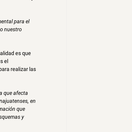
ntal para el 
o nuestro 
ealidad es que 
s el 
ara realizar las 
a que afecta 
najuatenses, en 
rmación que 
esquemas y 