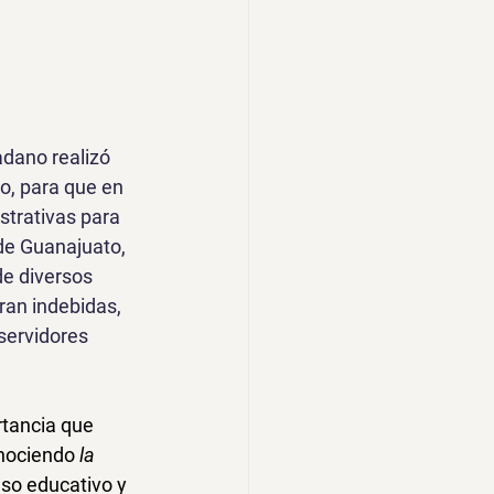
adano realizó 
do, para que en 
strativas para 
de Guanajuato, 
de diversos 
ran indebidas, 
servidores 
rtancia que 
onociendo 
la  
so educativo y