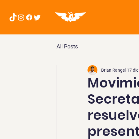
All Posts
Brian Rangel
17 di
Movimie
Secreta
resuelv
present