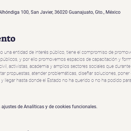
Alhóndiga 100, San Javier, 36020 Guanajuato, Gto., México
ento
na entidad de interés público, tiene el compromiso de promover l
 públicos, y por ello promovemos espacios de capacitación y forma
civil, activistas, academia y amplios sectores sociales que duran
entar propuestas, atender problemáticas, diseñar soluciones, pone
 y llegar hasta donde el Estado no ha querido o no ha podido par
ajustes de Analíticas y de cookies funcionales.