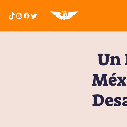
Un 
Méxi
Desa