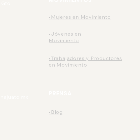
 Gto.
•Mujeres en Movimiento
•Jóvenes en
Movimiento
•Trabajadores y Productores
en Movimiento
PRENSA
najuato.mx
•Blog