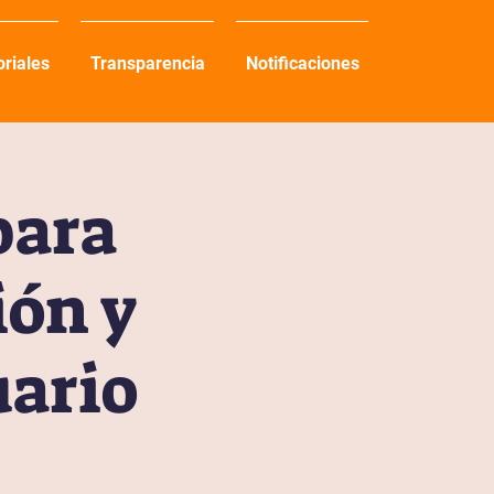
oriales
Transparencia
Notificaciones
para
ión y
uario