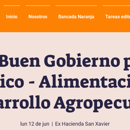
Inicio
Nosotros
Bancada Naranja
Tareas edit
Buen Gobierno 
co - Alimentac
rrollo Agropec
lun 12 de jun
  |  
Ex Hacienda San Xavier