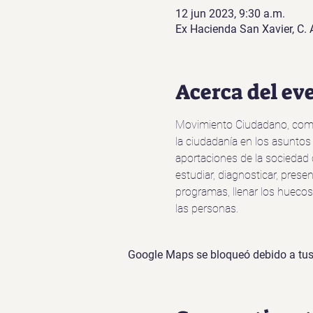
12 jun 2023, 9:30 a.m.
Ex Hacienda San Xavier, C. 
Acerca del ev
Movimiento Ciudadano, como u
la ciudadanía en los asuntos
aportaciones de la sociedad 
estudiar, diagnosticar, pres
programas, llenar los huecos
las personas.
Google Maps se bloqueó debido a tus 