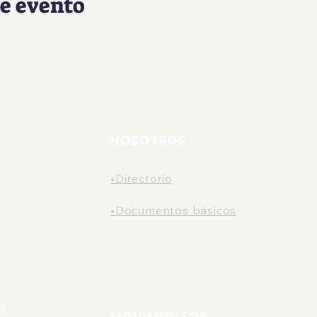
e evento
NOSOTROS
•Directorio
•Documentos básicos
l.
MOVIMIENTOS