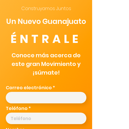
Construyamos Juntos
Un Nuevo Guanajuato
ÉNTRALE
Conoce más acerca de
este gran Movimiento y
¡súmate!
Correo electrónico
Teléfono