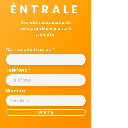
ÉNTRALE
Conoce más acerca de
este gran Movimiento y
¡súmate!
Correo electrónico
Teléfono
Nombre
Unirme