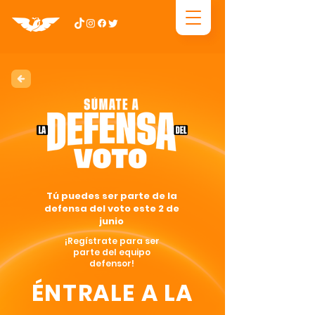
Tú puedes ser parte de la
defensa del voto este 2 de
junio
¡Regístrate para ser
parte del equipo
defensor!
ÉNTRALE A LA