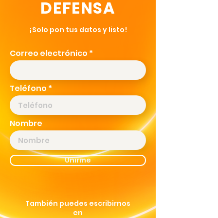
DEFENSA
¡Solo pon tus datos y listo!
Correo electrónico
Teléfono
Nombre
Unirme
También puedes escribirnos
en