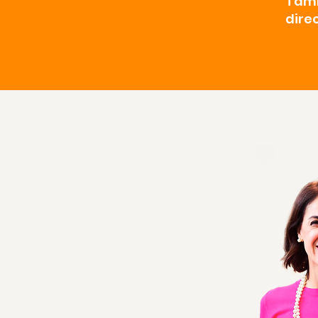
Tamb
dire