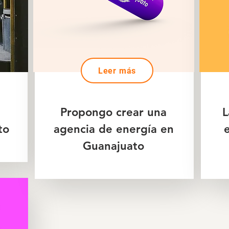
Leer más
Propongo crear una
L
to
agencia de energía en
e
Guanajuato