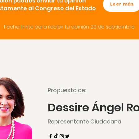
ién puedes enviar tu opinión
Leer más
ctamente al Congreso del Estado
Fecha límite para recibir tu opinión: 29 de septiembre
Propuesta de:
Dessire Ángel R
Representante Ciudadana