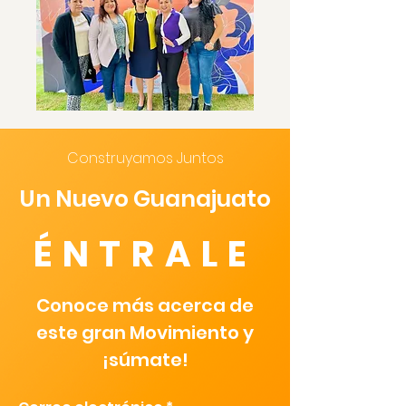
Construyamos Juntos
Un Nuevo Guanajuato
ÉNTRALE
Conoce más acerca de
este gran Movimiento y
¡súmate!