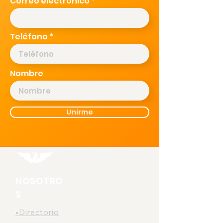
Correo electrónico
Teléfono
Nombre
Unirme
NOSOTRO
S
•Directorio