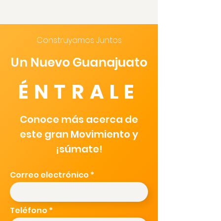
Construyamos Juntos
Un Nuevo Guanajuato
ÉNTRALE
Conoce más acerca de
este gran Movimiento y
¡súmate!
Correo electrónico
Teléfono