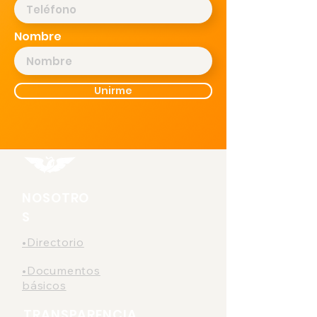
Nombre
Unirme
NOSOTRO
S
•Directorio
•Documentos
básicos
TRANSPARENCIA