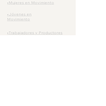
•Mujeres en Movimiento
•Jóvenes en
Movimiento
•Trabajadores y Productores
en Movimiento
INFORMATIVO
•Bancada
Naranja
•¿Qué hace un
Presidente Municipal?
•¿Qué hace un Regidor o
Regidora?