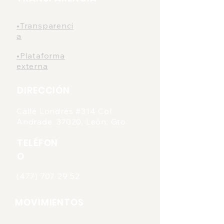
•Transparenci
a
•Plataforma
externa
DIRECCIÓN
Calle Londres #314 Col.
Andrade, 37020, León, Gto.
TELÉFON
O
(477) 707 29 52
MOVIMIENTOS