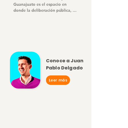
Guanajuato es el espacio en 
donde la deliberación pública, el 
conocimiento y la ciencia tengan 
voz sobre las decisiones más 
importantes del país y la entidad.

Un lugar en el que las voces de la 
ciudadanía sean escuchadas y 
tengan peso en todos los 
espacios de toma de decisión.
Conoce a Juan
Pablo Delgado
Leer más