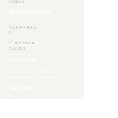
básicos
TRANSPARENCIA
•Transparenci
a
•Plataforma
externa
DIRECCIÓN
Calle Londres #314 Col.
Andrade, 37020, León, Gto.
TELÉFON
O
(477) 707 29 52