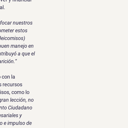
l. 
focar nuestros 
ometer estos 
deicomisos) 
 buen manejo en 
tribuyó a que el 
rición.“
 con la 
s recursos 
isos, como lo 
ran lección, no 
ento Ciudadano 
sariales y 
o e impulso de 