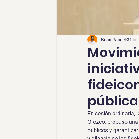
Brian Rangel
31 oc
Movimi
iniciati
fideico
pública
En sesión ordinaria,
Orozco, propuso una i
públicos y garantizar
vigilancia de los fid