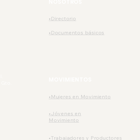
Metropolitano de León.
NOSOTROS
•Directorio
•Documentos básicos
l.
MOVIMIENTOS
 Gto.
•Mujeres en Movimiento
•Jóvenes en
Movimiento
•Trabajadores y Productores