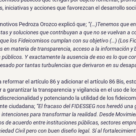
 iniciativas y acciones que favorezcan el desarrollo socia
motivos Pedroza Orozco explicó que; 
“(…)Tenemos que en
tas y soluciones que contribuyan a que no se vuelvan a c
 que los Fideicomisos cumplan con su objetivo (…) (Los Fi
s en materia de transparencia, acceso a la información y
s públicos. Y exactamente la ausencia de eso es lo que con
sado por tantas turbulencias que derivaron en su desapa
 reformar el artículo 86 y adicionar el artículo 86 Bis, esto
r a garantizar la transparencia y vigilancia en el uso de lo
 discrecionalidad y potenciando la utilidad de los fideicom
ante ciudadana; 
“El fracaso del FIDESSEG nos heredó una g
 intenciones para transformar la realidad. Desde Movimi
s de acuerdo entre instituciones públicas, sectores empre
edad Civil pero con buen diseño legal. Sí al fortalecimient