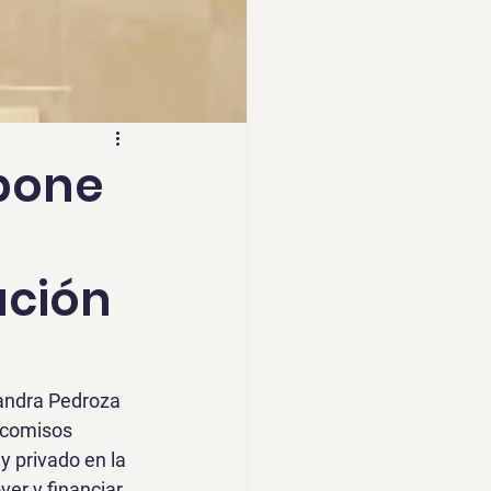
pone
ación
andra Pedroza 
eicomisos 
 y privado
 en la 
er y financiar 