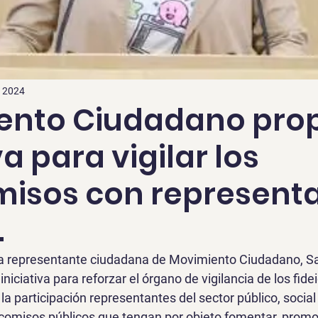
t 2024
ento Ciudadano pro
va para vigilar los
misos con represent
.
 la representante ciudadana de Movimiento Ciudadano, S
niciativa para 
reforzar el órgano de vigilancia de los fid
 la participación representantes del sector público, social
eicomisos públicos que tengan por objeto fomentar, promov