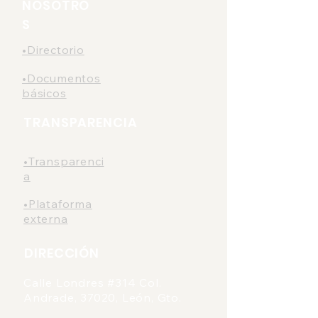
NOSOTRO
León.
S
•Directorio
•Documentos
básicos
TRANSPARENCIA
•Transparenci
a
•Plataforma
externa
DIRECCIÓN
Calle Londres #314 Col.
Andrade, 37020, León, Gto.