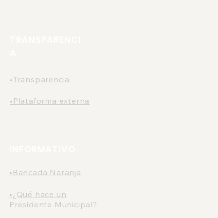
nto a las tarifa del
sporte público en
amanca.
TRANSPARENCI
A
•Transparencia
•Plataforma externa
INFORMATIVO
•Bancada Naranja
•¿Qué hace un
Presidente Municipal?