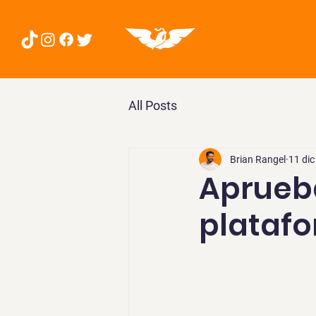
All Posts
Brian Rangel
11 di
Aprueba
platafo