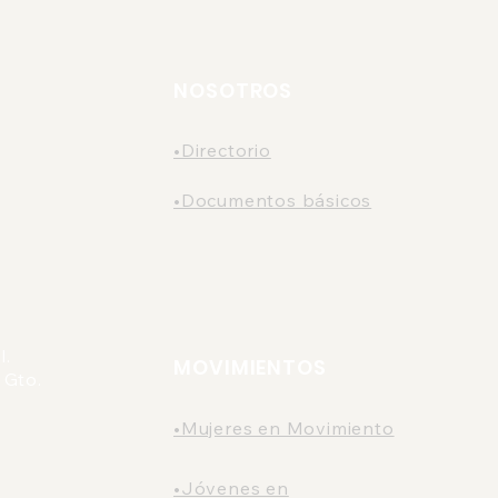
llamado a atender el
aume
hostigamiento laboral
tran
en el Parque
Sal
Metropolitano de León.
NOSOTROS
•Directorio
•Documentos básicos
l.
MOVIMIENTOS
 Gto.
•Mujeres en Movimiento
•Jóvenes en