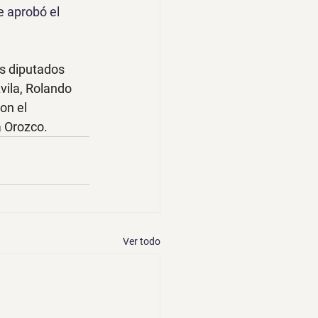
 aprobó el 
s diputados 
ila, Rolando 
on el 
a Orozco.
Ver todo