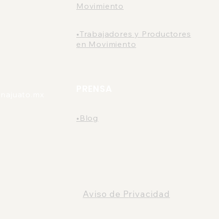
Movimiento
•Trabajadores y Productores
en Movimiento
PRENSA
najuato.mx
•Blog
Aviso de P
rivacidad