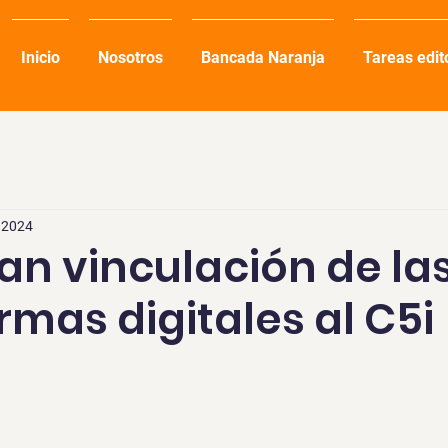
Inicio
Nosotros
Bancada Naranja
Tareas edit
c 2024
n vinculación de la
rmas digitales al C5i